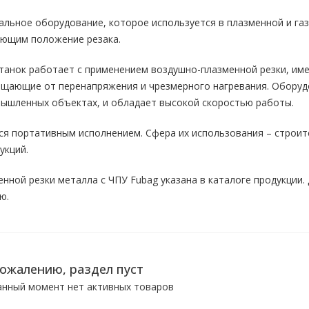
альное оборудование, которое используется в плазменной и га
ующим положение резака.
анок работает с применением воздушно-плазменной резки, име
ищающие от перенапряжения и чрезмерного нагревания. Оборуд
мышленных объектах, и обладает высокой скоростью работы.
я портативным исполнением. Сфера их использования – строите
укций.
енной резки металла с ЧПУ Fubag указана в каталоге продукции
ю.
сожалению, раздел пуст
анный момент нет активных товаров