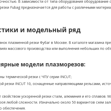
очностью. В зависимости от типа оборудования оборудование с
резки Fubag предназначается для работы с различными матери
стики и модельный ряд
анок плазменной резки Фубаг в Москве. В каталоге магазина пр
виях массового производства или выполнения небольших по об
ярные модели плазморезов:
ы термической резки с ЧПУ серии INCUT;
й резки INCUT 10, оснащенные направляющими рельсами, источ
 свойством ускоренной резки стали, алюминия и его сплавов.
роя любой сложности. Изначально около 50 вариантов схем за
о обеспечения.