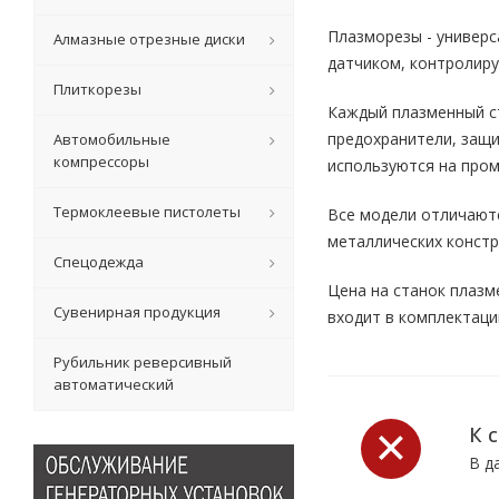
Плазморезы - универс
Алмазные отрезные диски
датчиком, контролир
Плиткорезы
Каждый плазменный ст
предохранители, защ
Автомобильные
компрессоры
используются на про
Термоклеевые пистолеты
Все модели отличаютс
металлических констр
Спецодежда
Цена на станок плазм
Сувенирная продукция
входит в комплектаци
Рубильник реверсивный
автоматический
К 
В д