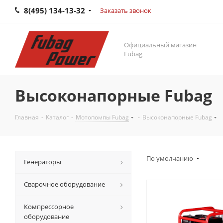
8(495) 134-13-32
Заказать звонок
Официальный магазин
Fubag
Высоконапорные Fubag
Главная
-
Каталог
-
Мотопомпы Fubag
-
Высоконапорные Fubag
По умолчанию
Генераторы
Сварочное оборудование
Компрессорное
оборудование