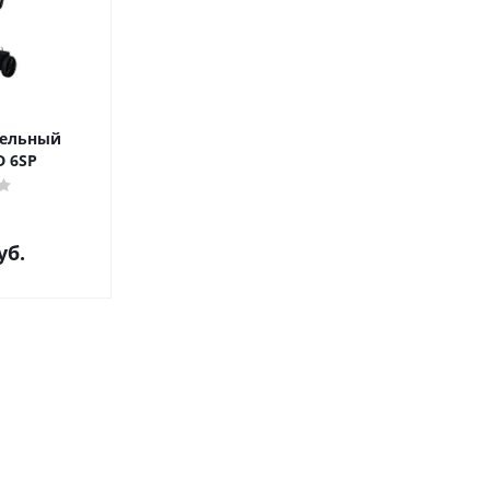
тельный
 6SP
уб.