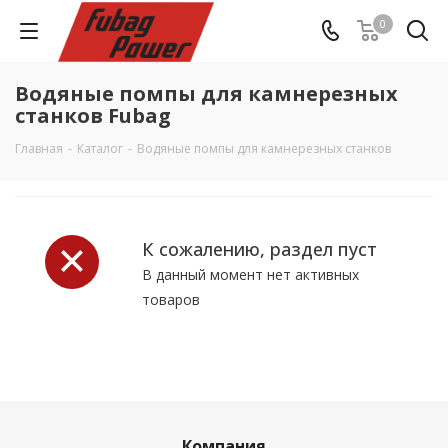
0
Водяные помпы для камнерезных
станков Fubag
Главная
-
Каталог
-
Водяные помпы для камнерезных станков
К сожалению, раздел пуст
В данный момент нет активных
товаров
Компания