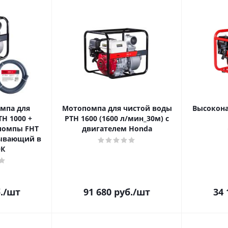
мпа для
Мотопомпа для чистой воды
Высокон
H 1000 +
PTH 1600 (1600 л/мин_30м) с
помпы FHT
двигателем Honda
сывающий в
К
.
/шт
91 680
руб.
/шт
34 