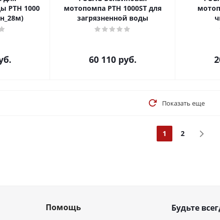
ы PTH 1000
мотопомпа PTH 1000ST для
мотоп
 л/мин_28м)
загрязненной воды
ч
уб.
60 110
руб.
2
Показать еще
1
2
Помощь
Будьте всег