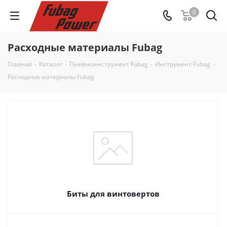
0
Расходные материалы Fubag
Главная
-
Каталог
-
Пневмоинструмент Fubag
-
Инструмент Fubag
-
Расходные материалы Fubag
Биты для винтовертов