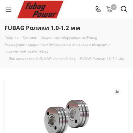
0
FUBAG Ролики 1.0-1.2 мм
Главная
-
Каталог
-
Сварочное оборудование Fubag
-
Аксессуары к сварочным аппаратам и аппаратам воздушно-
плазменной резки Fubag
-
Для аппаратов MIG/MAG сварки Fubag
-
FUBAG Ролики 1.0-1.2 мм