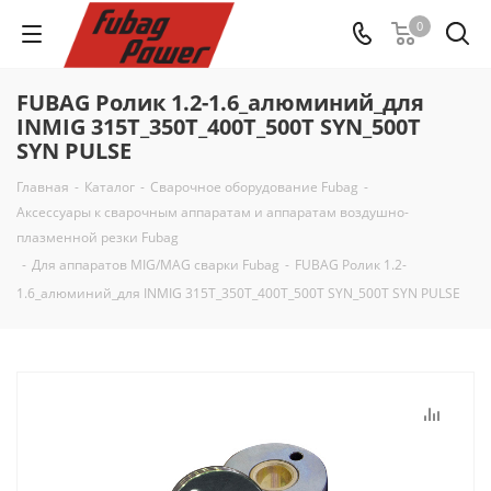
0
FUBAG Ролик 1.2-1.6_алюминий_для
INMIG 315T_350Т_400T_500T SYN_500T
SYN PULSE
Главная
-
Каталог
-
Сварочное оборудование Fubag
-
Аксессуары к сварочным аппаратам и аппаратам воздушно-
плазменной резки Fubag
-
Для аппаратов MIG/MAG сварки Fubag
-
FUBAG Ролик 1.2-
1.6_алюминий_для INMIG 315T_350Т_400T_500T SYN_500T SYN PULSE