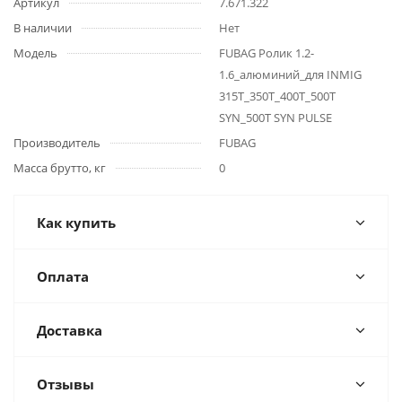
Артикул
7.671.322
В наличии
Нет
Модель
FUBAG Ролик 1.2-
1.6_алюминий_для INMIG
315T_350Т_400T_500T
SYN_500T SYN PULSE
Производитель
FUBAG
Масса брутто, кг
0
Как купить
Оплата
Доставка
Отзывы